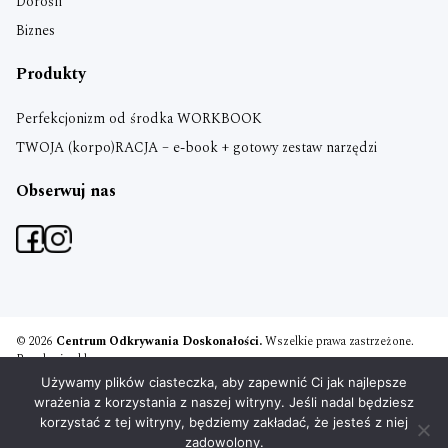
Dorośli
Biznes
Produkty
Perfekcjonizm od środka WORKBOOK
TWOJA (korpo)RACJA – e-book + gotowy zestaw narzędzi
Obserwuj nas
© 2026
Centrum Odkrywania Doskonałości.
Wszelkie prawa zastrzeżone.
Regulamin sklepu
Polityka prywatności
Używamy plików ciasteczka, aby zapewnić Ci jak najlepsze
Umowa szkoleniowa
wrażenia z korzystania z naszej witryny. Jeśli nadal będziesz
Projekt i realizacja:
PM Boxing Studio
korzystać z tej witryny, będziemy zakładać, że jesteś z niej
zadowolony.