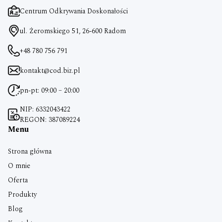
Centrum Odkrywania Doskonałości
ul. Żeromskiego 51, 26-600 Radom
+48 780 756 791
kontakt@cod.biz.pl
pn-pt: 09:00 – 20:00
NIP: 6332043422
REGON: 387089224
Menu
Strona główna
O mnie
Oferta
Produkty
Blog