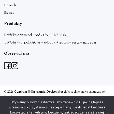
Dorośli
Biznes
Produkty
Perfekcjonizm od środka WORKBOOK
TWOJA (korpo)RACJA – e-book + gotowy zestaw narzędzi
Obserwuj nas
© 2026
Centrum Odkrywania Doskonałości.
Wszelkie prawa zastrzeżone.
Regulamin sklepu
Polityka prywatności
Używamy plików ciasteczka, aby zapewnić Ci jak najlepsze
Umowa szkoleniowa
wrażenia z korzystania z naszej witryny. Jeśli nadal będziesz
Projekt i realizacja:
PM Boxing Studio
korzystać z tej witryny, będziemy zakładać, że jesteś z niej