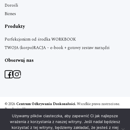
Dorośli
Biznes
Produkty
Perfekcjonizm od środka WORKBOOK
TWOJA (korpo)RACJA – e-book + gotowy zestaw narzędzi
Obserwuj nas
© 2026
Centrum Odkrywania Doskonałości.
Wszelkie prawa zastrzeżone.
Regulamin sklepu
Polityka prywatności
Używamy plików ciasteczka, aby zapewnić Ci jak najlepsze
Umowa szkoleniowa
wrażenia z korzystania z naszej witryny. Jeśli nadal będziesz
Projekt i realizacja:
PM Boxing Studio
korzystać z tej witryny, będziemy zakładać, że jesteś z niej